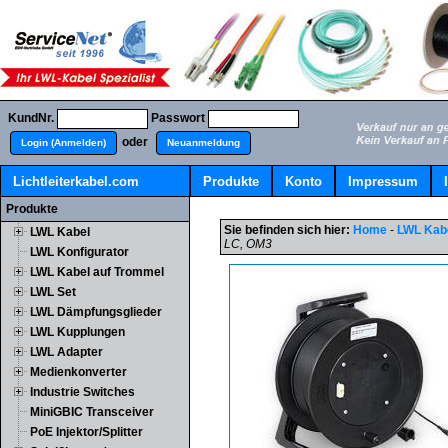
KundNr.
Passwort
oder
Login (Anmelden)
Neuanmeldung
Lichtleiterkabel.com
Produkte
Konto
Impressum
Produkte
Sie befinden sich hier:
Home
-
LWL Kab
LWL Kabel
LC, OM3
LWL Konfigurator
LWL Kabel auf Trommel
LWL Set
LWL Dämpfungsglieder
LWL Kupplungen
LWL Adapter
Medienkonverter
Industrie Switches
MiniGBIC Transceiver
PoE Injektor/Splitter