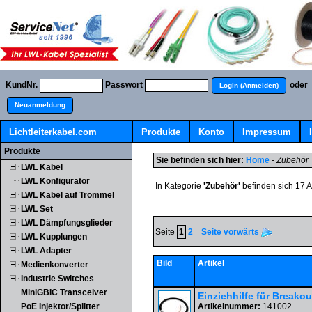
KundNr.
Passwort
oder
Login (Anmelden)
Neuanmeldung
Lichtleiterkabel.com
Produkte
Konto
Impressum
Produkte
Sie befinden sich hier:
Home
-
Zubehör
LWL Kabel
LWL Konfigurator
In Kategorie
'Zubehör'
befinden sich 17 Ar
LWL Kabel auf Trommel
LWL Set
LWL Dämpfungsglieder
Seite
1
2
Seite vorwärts
LWL Kupplungen
LWL Adapter
Bild
Artikel
Medienkonverter
Industrie Switches
MiniGBIC Transceiver
Einziehhilfe für Breako
PoE Injektor/Splitter
Artikelnummer:
141002