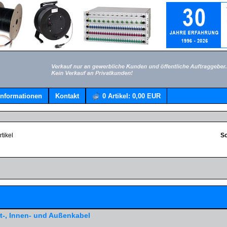
Informationen
Kontakt
0
Artikel:
0,00 EUR
tikel
So
ut-, Innen- und Außenkabel