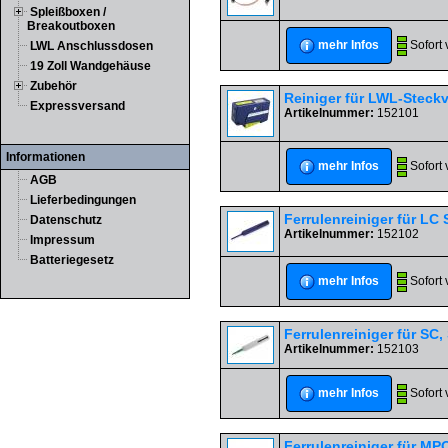
Spleißboxen /
Breakoutboxen
Sofort 
mehr Infos
LWL Anschlussdosen
19 Zoll Wandgehäuse
Zubehör
Reiniger für LWL-Steck
Expressversand
Artikelnummer:
152101
Informationen
Sofort 
mehr Infos
AGB
Lieferbedingungen
Ferrulenreiniger für LC
Datenschutz
Artikelnummer:
152102
Impressum
Batteriegesetz
Sofort 
mehr Infos
Ferrulenreiniger für SC,
Artikelnummer:
152103
Sofort 
mehr Infos
Ferrulenreiniger für M