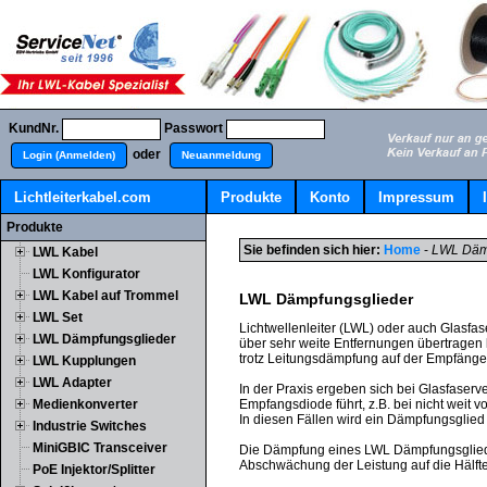
KundNr.
Passwort
oder
Login (Anmelden)
Neuanmeldung
Lichtleiterkabel.com
Produkte
Konto
Impressum
Produkte
Sie befinden sich hier:
Home
-
LWL Däm
LWL Kabel
LWL Konfigurator
LWL Kabel auf Trommel
LWL Dämpfungsglieder
LWL Set
Lichtwellenleiter (LWL) oder auch Glasfas
LWL Dämpfungsglieder
über sehr weite Entfernungen übertragen 
trotz Leitungsdämpfung auf der Empfänger
LWL Kupplungen
LWL Adapter
In der Praxis ergeben sich bei Glasfaser
Medienkonverter
Empfangsdiode führt, z.B. bei nicht weit
In diesen Fällen wird ein Dämpfungsglied
Industrie Switches
MiniGBIC Transceiver
Die Dämpfung eines LWL Dämpfungsglied (
Abschwächung der Leistung auf die Hälfte
PoE Injektor/Splitter