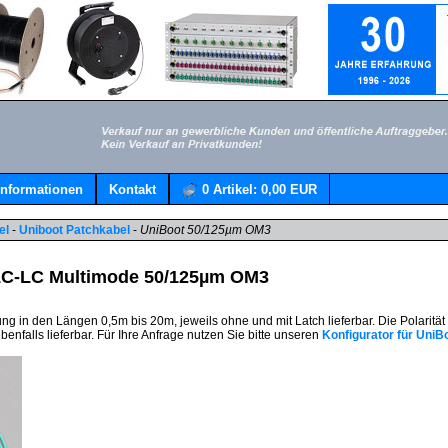
Informationen
Kontakt
0
Artikel:
0,00 EUR
el
-
Uniboot Patchkabel
-
UniBoot 50/125µm OM3
LC-LC Multimode 50/125µm OM3
 in den Längen 0,5m bis 20m, jeweils ohne und mit Latch lieferbar. Die Polarität 
nfalls lieferbar. Für Ihre Anfrage nutzen Sie bitte unseren
Konfigurator für UniB