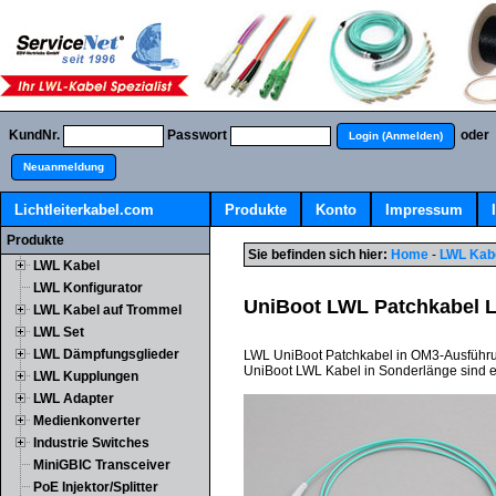
KundNr.
Passwort
oder
Login (Anmelden)
Neuanmeldung
Lichtleiterkabel.com
Produkte
Konto
Impressum
Produkte
Sie befinden sich hier:
Home
-
LWL Kab
LWL Kabel
LWL Konfigurator
UniBoot LWL Patchkabel 
LWL Kabel auf Trommel
LWL Set
LWL Dämpfungsglieder
LWL UniBoot Patchkabel in OM3-Ausführung
UniBoot LWL Kabel in Sonderlänge sind ebe
LWL Kupplungen
LWL Adapter
Medienkonverter
Industrie Switches
MiniGBIC Transceiver
PoE Injektor/Splitter