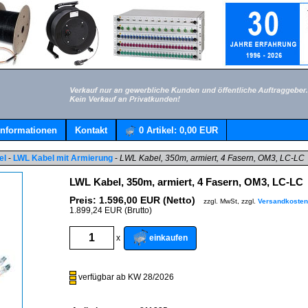
Informationen
Kontakt
0
Artikel:
0,00 EUR
el
-
LWL Kabel mit Armierung
-
LWL Kabel, 350m, armiert, 4 Fasern, OM3, LC-LC
LWL Kabel, 350m, armiert, 4 Fasern, OM3, LC-LC
Preis:
1.596,00
EUR (Netto)
zzgl. MwSt, zzgl.
Versandkosten
1.899,24 EUR (Brutto)
einkaufen
x
verfügbar ab KW 28/2026