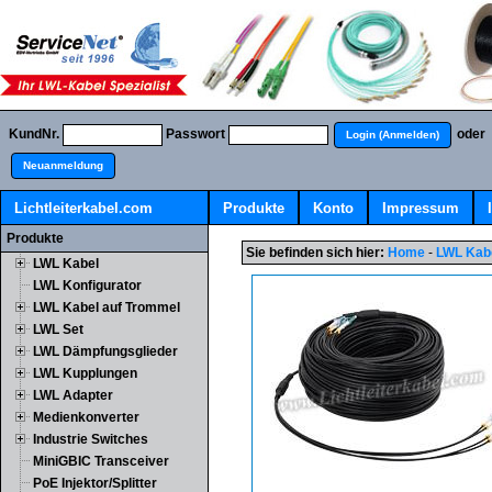
KundNr.
Passwort
oder
Login (Anmelden)
Neuanmeldung
Lichtleiterkabel.com
Produkte
Konto
Impressum
Produkte
Sie befinden sich hier:
Home
-
LWL Kab
LWL Kabel
LWL Konfigurator
LWL Kabel auf Trommel
LWL Set
LWL Dämpfungsglieder
LWL Kupplungen
LWL Adapter
Medienkonverter
Industrie Switches
MiniGBIC Transceiver
PoE Injektor/Splitter