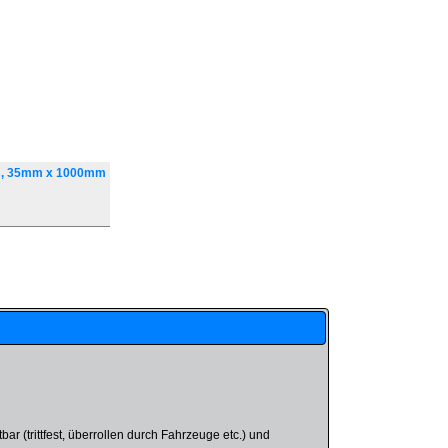
ss, 35mm x 1000mm
 (trittfest, überrollen durch Fahrzeuge etc.) und