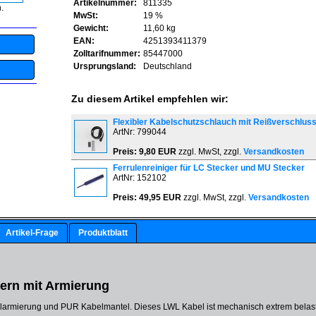
Artikelnummer:
811335
.
MwSt:
19 %
Gewicht:
11,60 kg
EAN:
4251393411379
Zolltarifnummer:
85447000
Ursprungsland:
Deutschland
Zu diesem Artikel empfehlen wir:
Flexibler Kabelschutzschlauch mit Reißverschlu
ArtNr: 799044
Preis: 9,80 EUR
zzgl. MwSt, zzgl.
Versandkosten
Ferrulenreiniger für LC Stecker und MU Stecker
ArtNr: 152102
Preis: 49,95 EUR
zzgl. MwSt, zzgl.
Versandkosten
Artikel-Frage
Produktblatt
ern mit Armierung
larmierung und PUR Kabelmantel. Dieses LWL Kabel ist mechanisch extrem belastbar