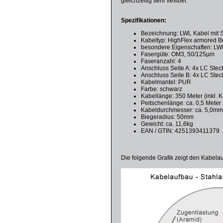
gleichzeitig sehr flexibel.
Spezifikationen:
Bezeichnung: LWL Kabel mit 
Kabeltyp: HighFlex armored Br
besondere Eigenschaften: LWL 
Fasergüte: OM3, 50/125µm
Faseranzahl: 4
Anschluss Seite A: 4x LC Stec
Anschluss Seite B: 4x LC Stec
Kabelmantel: PUR
Farbe: schwarz
Kabellänge: 350 Meter (inkl. 
Peitschenlänge: ca. 0,5 Meter
Kabeldurchmesser: ca. 5,0m
Biegeradius: 50mm
Gewicht: ca. 11,6kg
EAN / GTIN: 4251393411379
Die folgende Grafik zeigt den Kabela