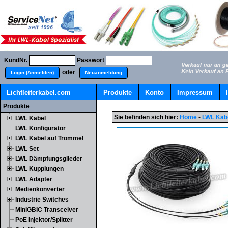
KundNr.
Passwort
oder
Login (Anmelden)
Neuanmeldung
Lichtleiterkabel.com
Produkte
Konto
Impressum
Produkte
Sie befinden sich hier:
Home
-
LWL Kab
LWL Kabel
LWL Konfigurator
LWL Kabel auf Trommel
LWL Set
LWL Dämpfungsglieder
LWL Kupplungen
LWL Adapter
Medienkonverter
Industrie Switches
MiniGBIC Transceiver
PoE Injektor/Splitter