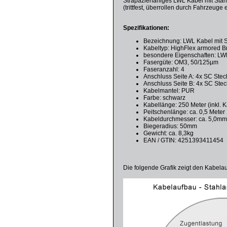
Strapazierfähiges LWL Kabel mit Sta
(trittfest, überrollen durch Fahrzeuge e
Spezifikationen:
Bezeichnung: LWL Kabel mit 
Kabeltyp: HighFlex armored Br
besondere Eigenschaften: LWL 
Fasergüte: OM3, 50/125µm
Faseranzahl: 4
Anschluss Seite A: 4x SC Stec
Anschluss Seite B: 4x SC Stec
Kabelmantel: PUR
Farbe: schwarz
Kabellänge: 250 Meter (inkl. 
Peitschenlänge: ca. 0,5 Meter
Kabeldurchmesser: ca. 5,0m
Biegeradius: 50mm
Gewicht: ca. 8,3kg
EAN / GTIN: 4251393411454
Die folgende Grafik zeigt den Kabela