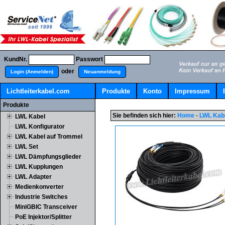
KundNr.
Passwort
oder
Login (Anmelden)
Neuanmeldung
Lichtleiterkabel.com
Produkte
Konto
Impressum
Produkte
Sie befinden sich hier:
Home
-
LWL Kab
LWL Kabel
LWL Konfigurator
LWL Kabel auf Trommel
LWL Set
LWL Dämpfungsglieder
LWL Kupplungen
LWL Adapter
Medienkonverter
Industrie Switches
MiniGBIC Transceiver
PoE Injektor/Splitter