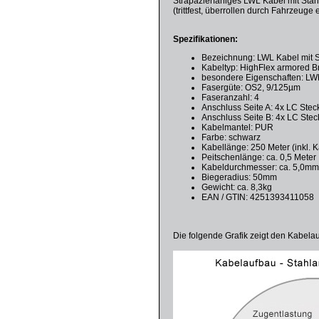
Strapazierfähiges LWL Kabel mit Sta
(trittfest, überrollen durch Fahrzeuge e
Spezifikationen:
Bezeichnung: LWL Kabel mit 
Kabeltyp: HighFlex armored Br
besondere Eigenschaften: LWL 
Fasergüte: OS2, 9/125µm
Faseranzahl: 4
Anschluss Seite A: 4x LC Stec
Anschluss Seite B: 4x LC Stec
Kabelmantel: PUR
Farbe: schwarz
Kabellänge: 250 Meter (inkl. 
Peitschenlänge: ca. 0,5 Meter
Kabeldurchmesser: ca. 5,0m
Biegeradius: 50mm
Gewicht: ca. 8,3kg
EAN / GTIN: 4251393411058
Die folgende Grafik zeigt den Kabela