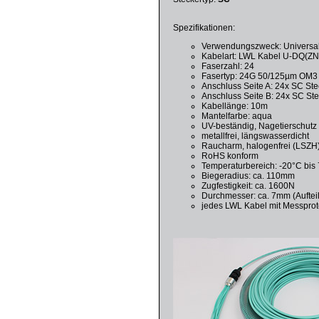
Spezifikationen:
Verwendungszweck: Universalk
Kabelart: LWL Kabel U-DQ(ZN
Faserzahl: 24
Fasertyp: 24G 50/125µm OM3 
Anschluss Seite A: 24x SC Ste
Anschluss Seite B: 24x SC St
Kabellänge: 10m
Mantelfarbe: aqua
UV-beständig, Nagetierschutz
metallfrei, längswasserdicht
Raucharm, halogenfrei (LSZH
RoHS konform
Temperaturbereich: -20°C bis
Biegeradius: ca. 110mm
Zugfestigkeit: ca. 1600N
Durchmesser: ca. 7mm (Aufteil
jedes LWL Kabel mit Messprot