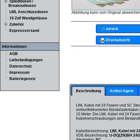
Spleißboxen /
Breakoutboxen
LWL Anschlussdosen
Abbildung kann vom Original abweichen
19 Zoll Wandgehäuse
Zubehör
zurück
Expressversand
Druckansicht
Informationen
AGB
Lieferbedingungen
Datenschutz
Impressum
Batteriegesetz
Beschreibung
Artikel-Agent
LWL Kabel mit 24 Fasern und SC Stec
vorkonfektioniertes Bündeladerkabe
10 Meter. Die LWL Kabel mit 24 Fase
Kabelverschraubungen sind Bestandte
Kabelbezeichnung:
LWL Kabel mit 2
VDE-Bezeichnung:
U-DQ(ZN)BH 24
Steckertyp:
SC