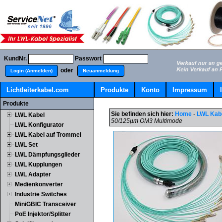
KundNr.
Passwort
oder
Login (Anmelden)
Neuanmeldung
Lichtleiterkabel.com
Produkte
Konto
Impressum
Produkte
Sie befinden sich hier:
Home
-
LWL Kab
LWL Kabel
50/125µm OM3 Multimode
LWL Konfigurator
LWL Kabel auf Trommel
LWL Set
LWL Dämpfungsglieder
LWL Kupplungen
LWL Adapter
Medienkonverter
Industrie Switches
MiniGBIC Transceiver
PoE Injektor/Splitter