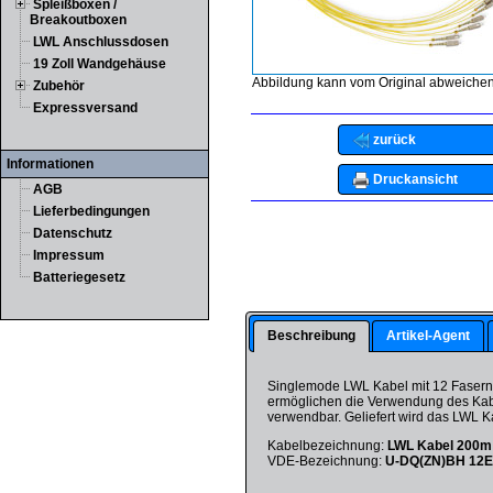
Spleißboxen /
Breakoutboxen
LWL Anschlussdosen
19 Zoll Wandgehäuse
Abbildung kann vom Original abweichen
Zubehör
Expressversand
zurück
Informationen
Druckansicht
AGB
Lieferbedingungen
Datenschutz
Impressum
Batteriegesetz
Beschreibung
Artikel-Agent
Singlemode LWL Kabel mit 12 Fasern,
ermöglichen die Verwendung des Kab
verwendbar. Geliefert wird das LWL K
Kabelbezeichnung:
LWL Kabel 200m m
VDE-Bezeichnung:
U-DQ(ZN)BH 12