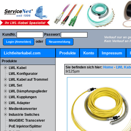
KundNr.
Passwort
oder
Login (Anmelden)
Neuanmeldung
Lichtleiterkabel.com
Produkte
Konto
Impressum
Produkte
Sie befinden sich hier:
Home
-
LWL Kab
LWL Kabel
9/125µm
LWL Konfigurator
LWL Kabel auf Trommel
LWL Set
LWL Dämpfungsglieder
LWL Kupplungen
LWL Adapter
Medienkonverter
Industrie Switches
MiniGBIC Transceiver
PoE Injektor/Splitter