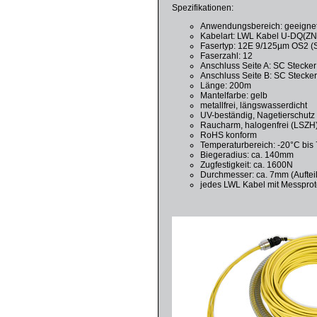
Spezifikationen:
Anwendungsbereich: geeignet
Kabelart: LWL Kabel U-DQ(Z
Fasertyp: 12E 9/125µm OS2 (
Faserzahl: 12
Anschluss Seite A: SC Stecker 
Anschluss Seite B: SC Stecker 
Länge: 200m
Mantelfarbe: gelb
metallfrei, längswasserdicht
UV-beständig, Nagetierschutz
Raucharm, halogenfrei (LSZH
RoHS konform
Temperaturbereich: -20°C bis
Biegeradius: ca. 140mm
Zugfestigkeit: ca. 1600N
Durchmesser: ca. 7mm (Auftei
jedes LWL Kabel mit Messprot