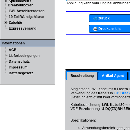
Spleißboxen /
Abbildung kann vom Original abweichen
Breakoutboxen
LWL Anschlussdosen
19 Zoll Wandgehäuse
zurück
Zubehör
Expressversand
Druckansicht
Informationen
AGB
Lieferbedingungen
Datenschutz
Impressum
Batteriegesetz
Beschreibung
Artikel-Agent
Singlemode LWL Kabel mit 8 Fasern 
Verwendung des Kabels in
19" Brea
Lieferung erfolgt mit zwei vormontiert
Kabelbezeichnung:
LWL Kabel 30m mi
VDE-Bezeichnung:
U-DQ(ZN)BH 8E
Spezifikationen:
Anwendungsbereich: geeignet