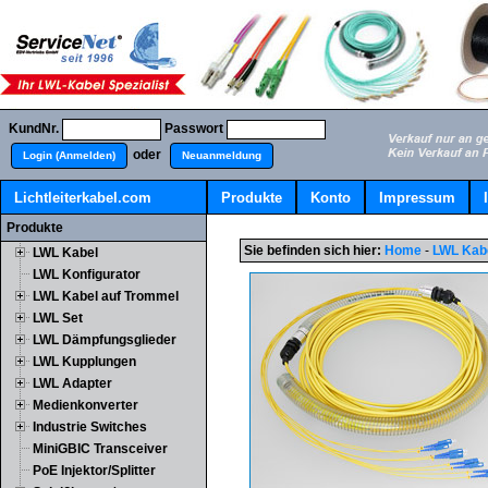
KundNr.
Passwort
oder
Login (Anmelden)
Neuanmeldung
Lichtleiterkabel.com
Produkte
Konto
Impressum
Produkte
Sie befinden sich hier:
Home
-
LWL Kab
LWL Kabel
LWL Konfigurator
LWL Kabel auf Trommel
LWL Set
LWL Dämpfungsglieder
LWL Kupplungen
LWL Adapter
Medienkonverter
Industrie Switches
MiniGBIC Transceiver
PoE Injektor/Splitter