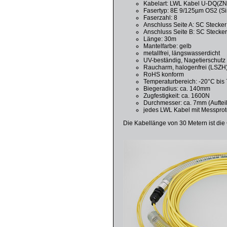
Kabelart: LWL Kabel U-DQ(Z
Fasertyp: 8E 9/125µm OS2 (S
Faserzahl: 8
Anschluss Seite A: SC Stecker 
Anschluss Seite B: SC Stecker 
Länge: 30m
Mantelfarbe: gelb
metallfrei, längswasserdicht
UV-beständig, Nagetierschutz
Raucharm, halogenfrei (LSZH
RoHS konform
Temperaturbereich: -20°C bis
Biegeradius: ca. 140mm
Zugfestigkeit: ca. 1600N
Durchmesser: ca. 7mm (Auftei
jedes LWL Kabel mit Messprot
Die Kabellänge von 30 Metern ist die