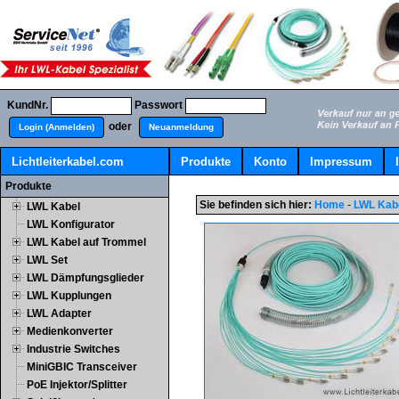
KundNr.
Passwort
oder
Login (Anmelden)
Neuanmeldung
Lichtleiterkabel.com
Produkte
Konto
Impressum
Produkte
Sie befinden sich hier:
Home
-
LWL Kab
LWL Kabel
LWL Konfigurator
LWL Kabel auf Trommel
LWL Set
LWL Dämpfungsglieder
LWL Kupplungen
LWL Adapter
Medienkonverter
Industrie Switches
MiniGBIC Transceiver
PoE Injektor/Splitter