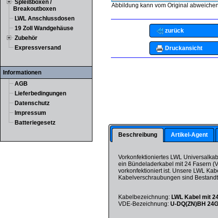
Spleißboxen /
Abbildung kann vom Original abweichen
Breakoutboxen
LWL Anschlussdosen
19 Zoll Wandgehäuse
zurück
Zubehör
Expressversand
Druckansicht
Informationen
AGB
Lieferbedingungen
Datenschutz
Impressum
Batteriegesetz
Beschreibung
Artikel-Agent
Vorkonfektioniertes LWL Universalka
ein Bündeladerkabel mit 24 Fasern 
vorkonfektioniert ist. Unsere LWL Ka
Kabelverschraubungen sind Bestandte
Kabelbezeichnung:
LWL Kabel mit 2
VDE-Bezeichnung:
U-DQ(ZN)BH 24