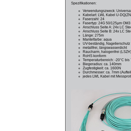
Spezifikationen:
Verwendungszweck: Universalk
Kabelart: LWL Kabel U-DQ(ZN
Faserzahl: 24
Fasertyp: 24G 50/125µm OM3 
Anschluss Seite A: 24x LC Ste
Anschluss Seite B: 24x LC Ste
Länge: 275m
Mantelfarbe: aqua
UV-beständig, Nagetierschutz
metallfrei, längswasserdicht
Raucharm, halogenfrei (LSZH
RoHS konform
Temperaturbereich: -20°C bis
Biegeradius: ca. 140mm
Zugfestigkeit: ca. 1600N
Durchmesser: ca. 7mm (Aufteil
jedes LWL Kabel mit Messprot