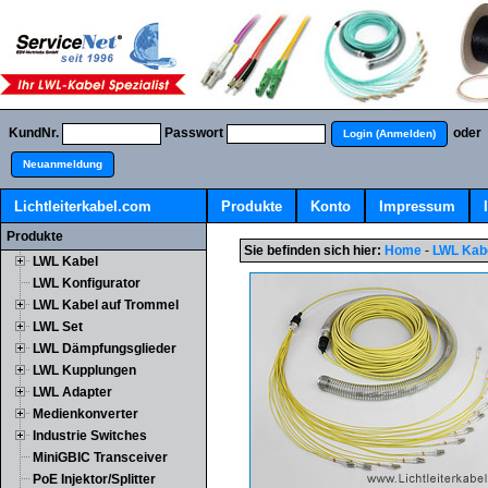
KundNr.
Passwort
oder
Login (Anmelden)
Neuanmeldung
Lichtleiterkabel.com
Produkte
Konto
Impressum
Produkte
Sie befinden sich hier:
Home
-
LWL Kab
LWL Kabel
LWL Konfigurator
LWL Kabel auf Trommel
LWL Set
LWL Dämpfungsglieder
LWL Kupplungen
LWL Adapter
Medienkonverter
Industrie Switches
MiniGBIC Transceiver
PoE Injektor/Splitter