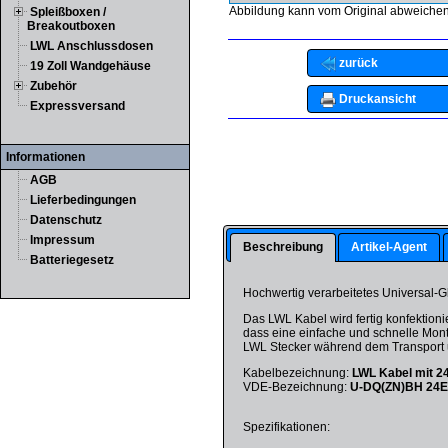
Abbildung kann vom Original abweichen
Spleißboxen /
Breakoutboxen
LWL Anschlussdosen
zurück
19 Zoll Wandgehäuse
Zubehör
Druckansicht
Expressversand
Informationen
AGB
Lieferbedingungen
Datenschutz
Impressum
Beschreibung
Artikel-Agent
Batteriegesetz
Hochwertig verarbeitetes Universal-
Das LWL Kabel wird fertig konfektioni
dass eine einfache und schnelle Monta
LWL Stecker während dem Transport 
Kabelbezeichnung:
LWL Kabel mit 2
VDE-Bezeichnung:
U-DQ(ZN)BH 24
Spezifikationen: