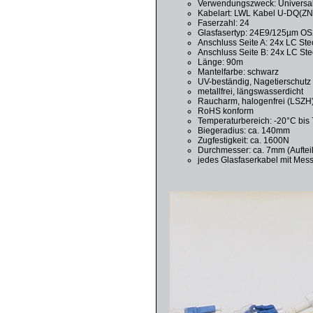
Verwendungszweck: Universal
Kabelart: LWL Kabel U-DQ(ZN
Faserzahl: 24
Glasfasertyp: 24E9/125µm OS
Anschluss Seite A: 24x LC Ste
Anschluss Seite B: 24x LC Ste
Länge: 90m
Mantelfarbe: schwarz
UV-beständig, Nagetierschutz
metallfrei, längswasserdicht
Raucharm, halogenfrei (LSZH
RoHS konform
Temperaturbereich: -20°C bis
Biegeradius: ca. 140mm
Zugfestigkeit: ca. 1600N
Durchmesser: ca. 7mm (Aufteil
jedes Glasfaserkabel mit Mess