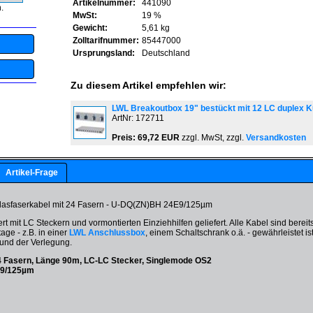
Artikelnummer:
441090
.
MwSt:
19 %
Gewicht:
5,61 kg
Zolltarifnummer:
85447000
Ursprungsland:
Deutschland
Zu diesem Artikel empfehlen wir:
LWL Breakoutbox 19" bestückt mit 12 LC duplex K
ArtNr: 172711
Preis: 69,72 EUR
zzgl. MwSt, zzgl.
Versandkosten
Artikel-Frage
Glasfaserkabel mit 24 Fasern - U-DQ(ZN)BH 24E9/125µm
ert mit LC Steckern und vormontierten Einziehhilfen geliefert. Alle Kabel sind bere
ge - z.B. in einer
LWL Anschlussbox
, einem Schaltschrank o.ä. - gewährleistet i
und der Verlegung.
4 Fasern, Länge 90m, LC-LC Stecker, Singlemode OS2
E9/125µm