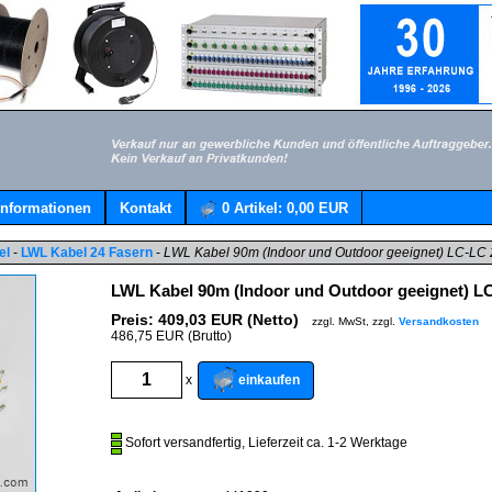
Informationen
Kontakt
0
Artikel:
0,00 EUR
el
-
LWL Kabel 24 Fasern
-
LWL Kabel 90m (Indoor und Outdoor geeignet) LC-LC
LWL Kabel 90m (Indoor und Outdoor geeignet) L
Preis:
409,03
EUR (Netto)
zzgl. MwSt, zzgl.
Versandkosten
486,75 EUR (Brutto)
einkaufen
x
Sofort versandfertig, Lieferzeit ca. 1-2 Werktage