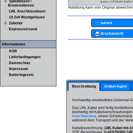
Spleißboxen /
Breakoutboxen
Abbildung kann vom Original abweichen
LWL Anschlussdosen
19 Zoll Wandgehäuse
zurück
Zubehör
Expressversand
Druckansicht
Informationen
AGB
Lieferbedingungen
Datenschutz
Impressum
Batteriegesetz
Beschreibung
Artikel-Agent
Hochwertig verarbeitetes Universal-
Das LWL Kabel wird fertig konfektionie
beidseitig mit Kabelverschraubungen 
Anschlussbox
, einem Schaltschrank 
während dem Transport und der Verl
Kabelbezeichnung:
LWL Kabel mit 2
VDE-Bezeichnung:
U-DQ(ZN)BH 24