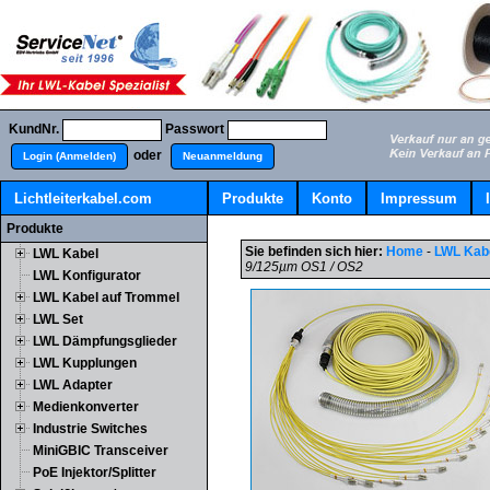
KundNr.
Passwort
oder
Login (Anmelden)
Neuanmeldung
Lichtleiterkabel.com
Produkte
Konto
Impressum
Produkte
Sie befinden sich hier:
Home
-
LWL Kab
LWL Kabel
9/125µm OS1 / OS2
LWL Konfigurator
LWL Kabel auf Trommel
LWL Set
LWL Dämpfungsglieder
LWL Kupplungen
LWL Adapter
Medienkonverter
Industrie Switches
MiniGBIC Transceiver
PoE Injektor/Splitter