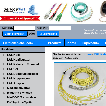
KundNr.
Passwort
oder
Login (Anmelden)
Neuanmeldung
Lichtleiterkabel.com
Produkte
Konto
Impressum
Produkte
Sie befinden sich hier:
Home
-
LWL Kab
LWL Kabel
9/125µm OS1 / OS2
LWL Konfigurator
LWL Kabel auf Trommel
LWL Set
LWL Dämpfungsglieder
LWL Kupplungen
LWL Adapter
Medienkonverter
Industrie Switches
MiniGBIC Transceiver
PoE Injektor/Splitter