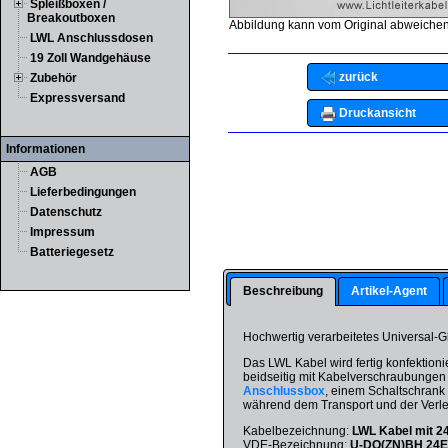
Spleißboxen /
Breakoutboxen
Abbildung kann vom Original abweichen
LWL Anschlussdosen
19 Zoll Wandgehäuse
zurück
Zubehör
Expressversand
Druckansicht
Informationen
AGB
Lieferbedingungen
Datenschutz
Impressum
Batteriegesetz
Beschreibung
Artikel-Agent
Hochwertig verarbeitetes Universal-
Das LWL Kabel wird fertig konfektionie
beidseitig mit Kabelverschraubungen 
Anschlussbox
, einem Schaltschrank 
während dem Transport und der Verl
Kabelbezeichnung:
LWL Kabel mit 2
VDE-Bezeichnung:
U-DQ(ZN)BH 24