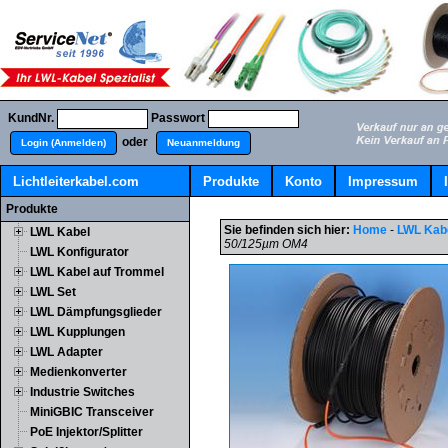
KundNr.
Passwort
oder
Login (Anmelden)
Neuanmeldung
Lichtleiterkabel.com
Produkte
Konto
Impressum
Produkte
Sie befinden sich hier:
Home
-
LWL Kab
LWL Kabel
50/125µm OM4
LWL Konfigurator
LWL Kabel auf Trommel
LWL Set
LWL Dämpfungsglieder
LWL Kupplungen
LWL Adapter
Medienkonverter
Industrie Switches
MiniGBIC Transceiver
PoE Injektor/Splitter