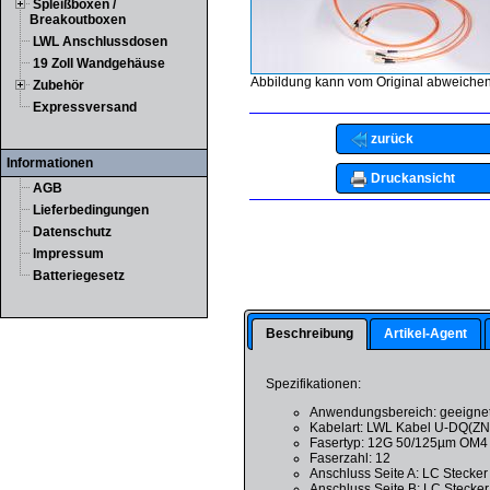
Spleißboxen /
Breakoutboxen
LWL Anschlussdosen
19 Zoll Wandgehäuse
Abbildung kann vom Original abweichen
Zubehör
Expressversand
zurück
Informationen
Druckansicht
AGB
Lieferbedingungen
Datenschutz
Impressum
Batteriegesetz
Beschreibung
Artikel-Agent
Spezifikationen:
Anwendungsbereich: geeignet
Kabelart: LWL Kabel U-DQ(Z
Fasertyp: 12G 50/125µm OM4
Faserzahl: 12
Anschluss Seite A: LC Stecker 
Anschluss Seite B: LC Stecker 