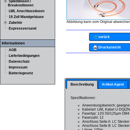
Spleißboxen /
Breakoutboxen
LWL Anschlussdosen
19 Zoll Wandgehäuse
Abbildung kann vom Original abweichen
Zubehör
Expressversand
zurück
Informationen
Druckansicht
AGB
Lieferbedingungen
Datenschutz
Impressum
Batteriegesetz
Beschreibung
Artikel-Agent
Spezifikationen:
Anwendungsbereich: geeignet
Kabelart: LWL Kabel U-DQ(Z
Fasertyp: 12G 50/125µm OM4
Faserzahl: 12
Anschluss Seite A: LC Stecker 
Anschluss Seite B: LC Stecker 
Länge: 100m