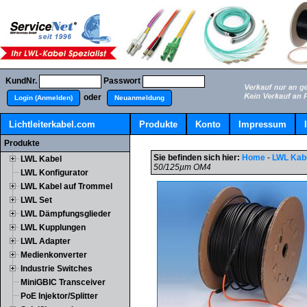
KundNr.
Passwort
oder
Login (Anmelden)
Neuanmeldung
Lichtleiterkabel.com
Produkte
Konto
Impressum
Produkte
Sie befinden sich hier:
Home
-
LWL Kab
LWL Kabel
50/125µm OM4
LWL Konfigurator
LWL Kabel auf Trommel
LWL Set
LWL Dämpfungsglieder
LWL Kupplungen
LWL Adapter
Medienkonverter
Industrie Switches
MiniGBIC Transceiver
PoE Injektor/Splitter