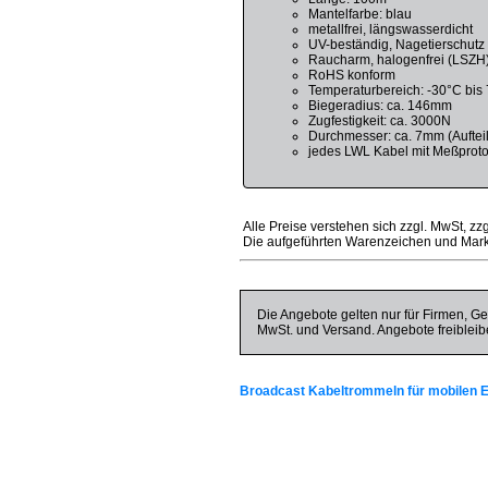
Mantelfarbe: blau
metallfrei, längswasserdicht
UV-beständig, Nagetierschutz
Raucharm, halogenfrei (LSZH
RoHS konform
Temperaturbereich: -30°C bis
Biegeradius: ca. 146mm
Zugfestigkeit: ca. 3000N
Durchmesser: ca. 7mm (Auftei
jedes LWL Kabel mit Meßproto
Alle Preise verstehen sich zzgl. MwSt, zz
Die aufgeführten Warenzeichen und Mark
Die Angebote gelten nur für Firmen, Ge
MwSt. und Versand. Angebote freibleib
Broadcast Kabeltrommeln für mobilen E