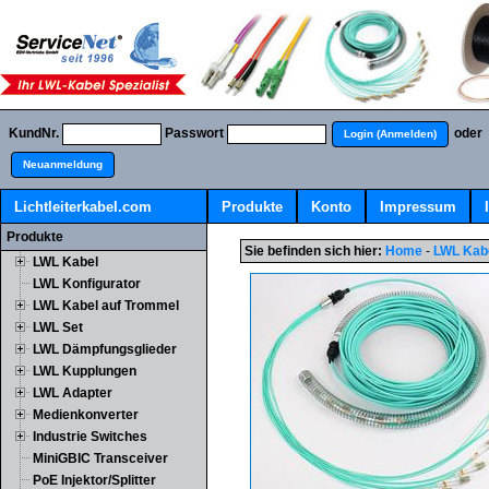
KundNr.
Passwort
oder
Login (Anmelden)
Neuanmeldung
Lichtleiterkabel.com
Produkte
Konto
Impressum
Produkte
Sie befinden sich hier:
Home
-
LWL Kab
LWL Kabel
LWL Konfigurator
LWL Kabel auf Trommel
LWL Set
LWL Dämpfungsglieder
LWL Kupplungen
LWL Adapter
Medienkonverter
Industrie Switches
MiniGBIC Transceiver
PoE Injektor/Splitter