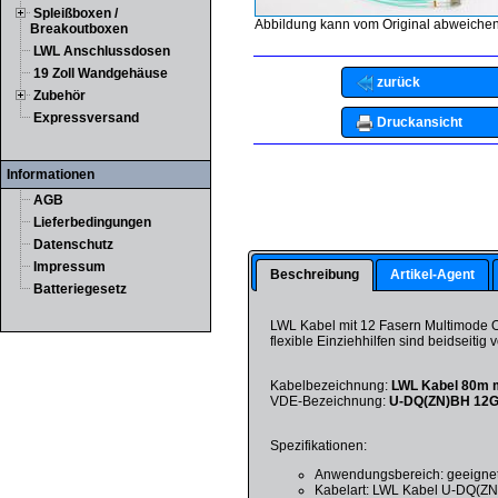
Spleißboxen /
Abbildung kann vom Original abweichen
Breakoutboxen
LWL Anschlussdosen
19 Zoll Wandgehäuse
zurück
Zubehör
Expressversand
Druckansicht
Informationen
AGB
Lieferbedingungen
Datenschutz
Impressum
Beschreibung
Artikel-Agent
Batteriegesetz
LWL Kabel mit 12 Fasern Multimode OM
flexible Einziehhilfen sind beidseiti
Kabelbezeichnung:
LWL Kabel 80m m
VDE-Bezeichnung:
U-DQ(ZN)BH 12
Spezifikationen:
Anwendungsbereich: geeignet
Kabelart: LWL Kabel U-DQ(Z