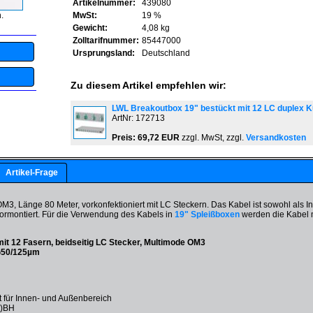
Artikelnummer:
439080
.
MwSt:
19 %
Gewicht:
4,08 kg
Zolltarifnummer:
85447000
Ursprungsland:
Deutschland
Zu diesem Artikel empfehlen wir:
LWL Breakoutbox 19" bestückt mit 12 LC duplex K
ArtNr: 172713
Preis: 69,72 EUR
zzgl. MwSt, zzgl.
Versandkosten
Artikel-Frage
3, Länge 80 Meter, vorkonfektioniert mit LC Steckern. Das Kabel ist sowohl als 
g vormontiert. Für die Verwendung des Kabels in
19" Spleißboxen
werden die Kabel m
it 12 Fasern, beidseitig LC Stecker, Multimode OM3
G50/125µm
 für Innen- und Außenbereich
N)BH