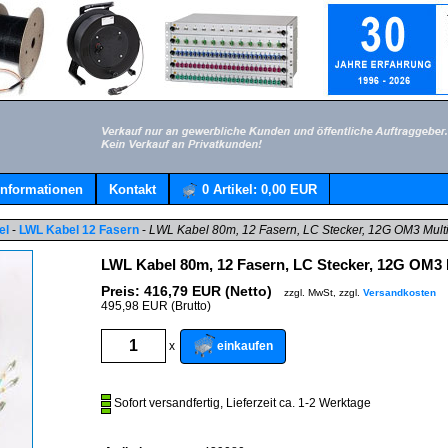
Informationen
Kontakt
0
Artikel:
0,00 EUR
el
-
LWL Kabel 12 Fasern
-
LWL Kabel 80m, 12 Fasern, LC Stecker, 12G OM3 Mul
LWL Kabel 80m, 12 Fasern, LC Stecker, 12G OM3
Preis:
416,79
EUR (Netto)
zzgl. MwSt, zzgl.
Versandkosten
495,98 EUR (Brutto)
einkaufen
x
Sofort versandfertig, Lieferzeit ca. 1-2 Werktage