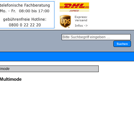
timode
 Multimode