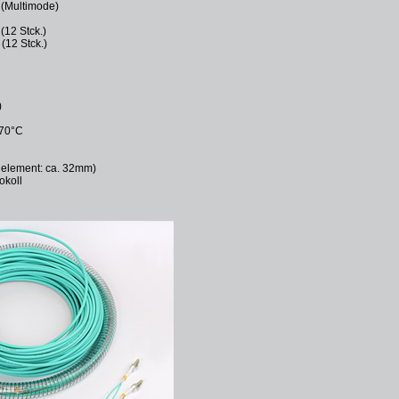
(Multimode)
(12 Stck.)
(12 Stck.)
)
 70°C
lelement: ca. 32mm)
okoll