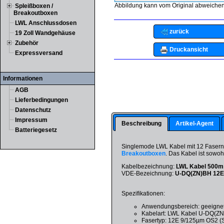
Abbildung kann vom Original abweichen
Spleißboxen /
Breakoutboxen
LWL Anschlussdosen
zurück
19 Zoll Wandgehäuse
Zubehör
Druckansicht
Expressversand
Informationen
AGB
Lieferbedingungen
Datenschutz
Impressum
Beschreibung
Artikel-Agent
Batteriegesetz
Singlemode LWL Kabel mit 12 Fasern,
Breakoutboxen
. Das Kabel ist sowoh
Kabelbezeichnung:
LWL Kabel 500m m
VDE-Bezeichnung:
U-DQ(ZN)BH 12
Spezifikationen:
Anwendungsbereich: geeignet
Kabelart: LWL Kabel U-DQ(Z
Fasertyp: 12E 9/125µm OS2 (