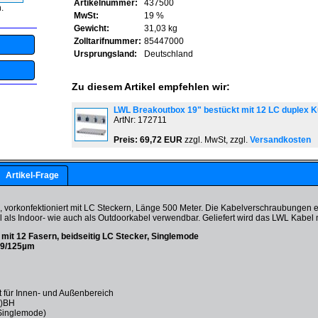
Artikelnummer:
437500
.
MwSt:
19 %
Gewicht:
31,03 kg
Zolltarifnummer:
85447000
Ursprungsland:
Deutschland
Zu diesem Artikel empfehlen wir:
LWL Breakoutbox 19" bestückt mit 12 LC duplex K
ArtNr: 172711
Preis: 69,72 EUR
zzgl. MwSt, zzgl.
Versandkosten
Artikel-Frage
 vorkonfektioniert mit LC Steckern, Länge 500 Meter. Die Kabelverschraubungen
l als Indoor- wie auch als Outdoorkabel verwendbar. Geliefert wird das LWL Kabel 
it 12 Fasern, beidseitig LC Stecker, Singlemode
E9/125µm
 für Innen- und Außenbereich
N)BH
Singlemode)