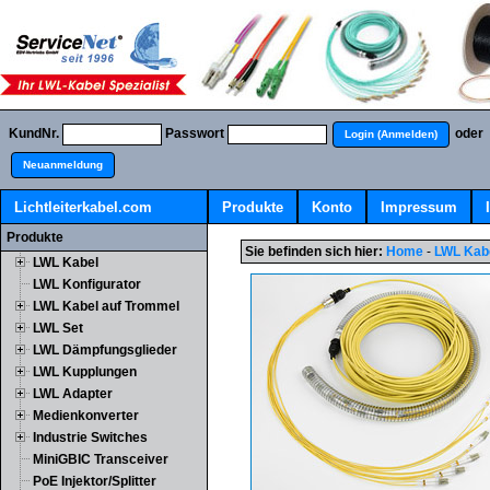
KundNr.
Passwort
oder
Login (Anmelden)
Neuanmeldung
Lichtleiterkabel.com
Produkte
Konto
Impressum
Produkte
Sie befinden sich hier:
Home
-
LWL Kab
LWL Kabel
LWL Konfigurator
LWL Kabel auf Trommel
LWL Set
LWL Dämpfungsglieder
LWL Kupplungen
LWL Adapter
Medienkonverter
Industrie Switches
MiniGBIC Transceiver
PoE Injektor/Splitter