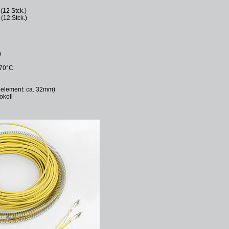
(12 Stck.)
(12 Stck.)
)
 70°C
lelement: ca. 32mm)
okoll