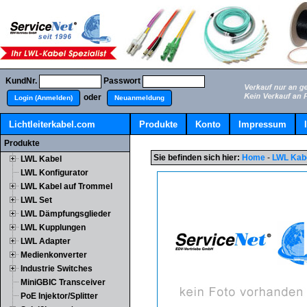
KundNr.
Passwort
oder
Login (Anmelden)
Neuanmeldung
Lichtleiterkabel.com
Produkte
Konto
Impressum
Produkte
Sie befinden sich hier:
Home
-
LWL Kab
LWL Kabel
LWL Konfigurator
LWL Kabel auf Trommel
LWL Set
LWL Dämpfungsglieder
LWL Kupplungen
LWL Adapter
Medienkonverter
Industrie Switches
MiniGBIC Transceiver
PoE Injektor/Splitter