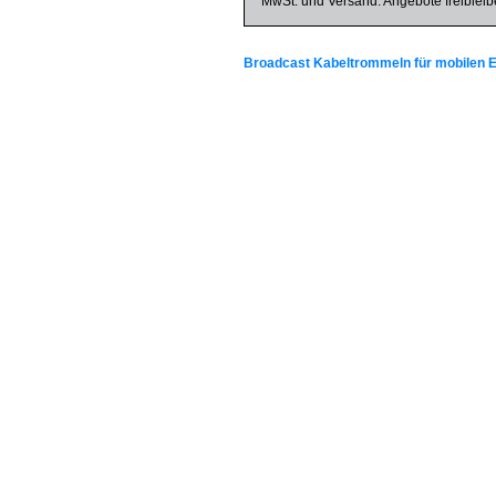
MwSt. und Versand. Angebote freibleib
Broadcast Kabeltrommeln für mobilen E