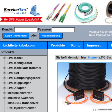
KundNr.
Passwort
oder
Login (Anmelden)
Neuanmeldung
Lichtleiterkabel.com
Produkte
Konto
Impressum
Produkte
Sie befinden sich hier:
Home
-
LWL-Set:
LWL Kabel
LWL Konfigurator
LWL Kabel auf Trommel
LWL Set
LWL Dämpfungsglieder
LWL Kupplungen
LWL Adapter
Medienkonverter
Industrie Switches
MiniGBIC Transceiver
PoE Injektor/Splitter