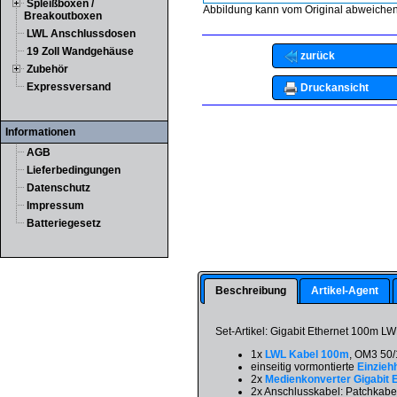
Spleißboxen /
Abbildung kann vom Original abweichen
Breakoutboxen
LWL Anschlussdosen
19 Zoll Wandgehäuse
zurück
Zubehör
Expressversand
Druckansicht
Informationen
AGB
Lieferbedingungen
Datenschutz
Impressum
Batteriegesetz
Beschreibung
Artikel-Agent
Set-Artikel: Gigabit Ethernet 100m L
1x
LWL Kabel 100m
, OM3 50/
einseitig vormontierte
Einziehh
2x
Medienkonverter Gigabit 
2x Anschlusskabel: Patchkabe