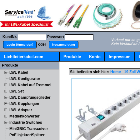
KundNr.
Passwort
oder
Login (Anmelden)
Neuanmeldung
Lichtleiterkabel.com
Produkte
Konto
Impressum
Produkte
Sie befinden sich hier:
Home
-
19 Zoll 
LWL Kabel
LWL Konfigurator
LWL Kabel auf Trommel
LWL Set
LWL Dämpfungsglieder
LWL Kupplungen
LWL Adapter
Medienkonverter
Industrie Switches
MiniGBIC Transceiver
PoE Injektor/Splitter