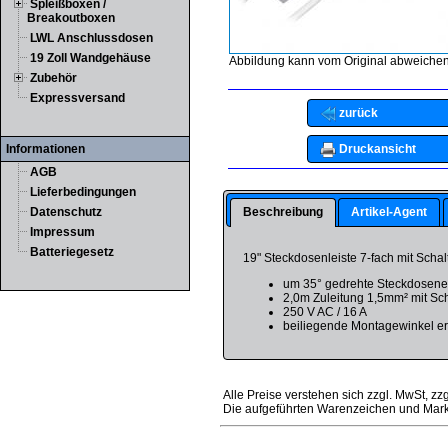
Spleißboxen /
Breakoutboxen
LWL Anschlussdosen
19 Zoll Wandgehäuse
Abbildung kann vom Original abweichen
Zubehör
Expressversand
zurück
Druckansicht
Informationen
AGB
Lieferbedingungen
Beschreibung
Artikel-Agent
Datenschutz
Impressum
Batteriegesetz
19" Steckdosenleiste 7-fach mit Schal
um 35° gedrehte Steckdosene
2,0m Zuleitung 1,5mm² mit Sc
250 V AC / 16 A
beiliegende Montagewinkel er
Alle Preise verstehen sich zzgl. MwSt, zz
Die aufgeführten Warenzeichen und Mark