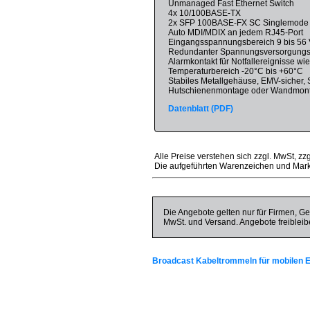
Unmanaged Fast Ethernet Switch
4x 10/100BASE-TX
2x SFP 100BASE-FX SC Singlemode
Auto MDI/MDIX an jedem RJ45-Port
Eingangsspannungsbereich 9 bis 56
Redundanter Spannungsversorgung
Alarmkontakt für Notfallereignisse wi
Temperaturbereich -20°C bis +60°C
Stabiles Metallgehäuse, EMV-sicher, 
Hutschienenmontage oder Wandmont
Datenblatt (PDF)
Alle Preise verstehen sich zzgl. MwSt, zz
Die aufgeführten Warenzeichen und Mark
Die Angebote gelten nur für Firmen, Ge
MwSt. und Versand. Angebote freibleib
Broadcast Kabeltrommeln für mobilen E