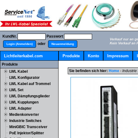
KundNr.
Passwort
oder
Login (Anmelden)
Neuanmeldung
Lichtleiterkabel.com
Produkte
Konto
Impressum
Produkte
Sie befinden sich hier:
Home
-
Industri
LWL Kabel
LWL Konfigurator
LWL Kabel auf Trommel
LWL Set
LWL Dämpfungsglieder
LWL Kupplungen
LWL Adapter
Medienkonverter
Industrie Switches
MiniGBIC Transceiver
PoE Injektor/Splitter